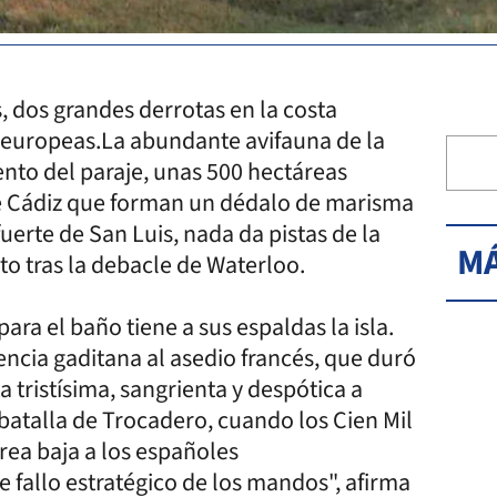
 dos grandes derrotas en la costa
s europeas.La abundante avifauna de la
ento del paraje, unas 500 hectáreas
de Cádiz que forman un dédalo de marisma
fuerte de San Luis, nada da pistas de la
MÁ
ito tras la debacle de Waterloo.
ara el baño tiene a sus espaldas la isla.
tencia gaditana al asedio francés, que duró
 tristísima, sangrienta y despótica a
batalla de Trocadero, cuando los Cien Mil
rea baja a los españoles
e fallo estratégico de los mandos", afirma