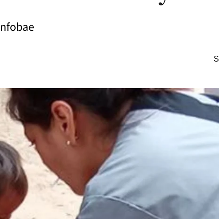
Infobae
S