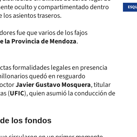
amente oculto y compartimentado dentro
ESQU
 los asientos traseros.
dores fue que varios de los fajos
e la Provincia de Mendoza
.
rictas formalidades legales en presencia
s millonarios quedó en resguardo
doctor
Javier Gustavo Mosquera
, titular
as (
UFIC
), quien asumió la conducción de
 de los fondos
s que circularon en un primer momento,