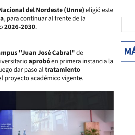
Nacional del Nordeste (Unne)
eligió este
za
, para continuar al frente de la
do
2026-2030
.
MÁ
mpus "Juan José Cabral"
de
iversitario
aprobó
en primera instancia la
luego dar paso al
tratamiento
el proyecto académico vigente.