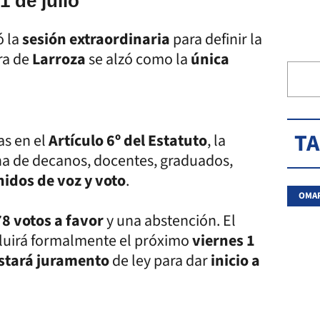
1 de julio
ó la
sesión extraordinaria
para definir la
ra de
Larroza
se alzó como la
única
T
as en el
Artículo 6º del Estatuto
, la
na de decanos, docentes, graduados,
idos de voz y voto
.
OMAR
8 votos a favor
y una abstención. El
luirá formalmente el próximo
viernes 1
stará juramento
de ley para dar
inicio a