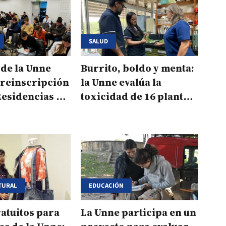
SALUD
de la Unne
Burrito, boldo y menta:
preinscripción
la Unne evalúa la
Residencias en
toxicidad de 16 plantas
6
medicinales
TURAL
EDUCACIÓN
atuitos para
La Unne participa en un