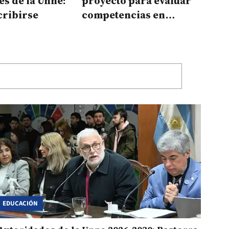
es de la Unne:
proyecto para evaluar
cribirse
competencias en
escuelas secundarias
EDUCACIÓN