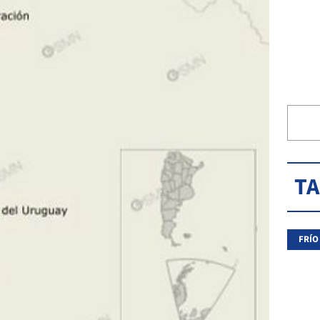
T
FRÍO