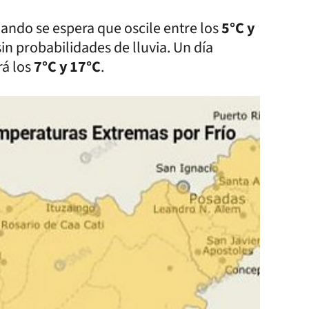
ando se espera que oscile entre los
5°C y
sin probabilidades de lluvia. Un día
á los
7°C y 17°C
.