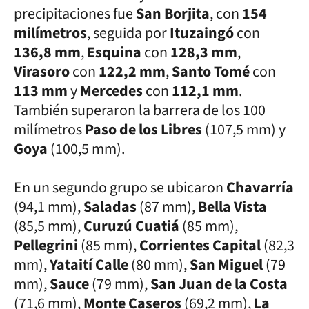
precipitaciones fue
San Borjita
, con
154
milímetros
, seguida por
Ituzaingó
con
136,8 mm
,
Esquina
con
128,3 mm
,
Virasoro
con
122,2 mm
,
Santo Tomé
con
113 mm
y
Mercedes
con
112,1 mm
.
También superaron la barrera de los 100
milímetros
Paso de los Libres
(107,5 mm) y
Goya
(100,5 mm).
En un segundo grupo se ubicaron
Chavarría
(94,1 mm),
Saladas
(87 mm),
Bella Vista
(85,5 mm),
Curuzú Cuatiá
(85 mm),
Pellegrini
(85 mm),
Corrientes Capital
(82,3
mm),
Yataití Calle
(80 mm),
San Miguel
(79
mm),
Sauce
(79 mm),
San Juan de la Costa
(71,6 mm),
Monte Caseros
(69,2 mm),
La