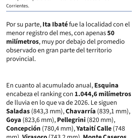
Corrientes.
Por su parte,
Ita Ibaté
fue la localidad con el
menor registro del mes, con apenas
50
milímetros
, muy por debajo del promedio
observado en gran parte del territorio
provincial.
En cuanto al acumulado anual,
Esquina
encabeza el ranking con
1.044,6 milímetros
de lluvia en lo que va de 2026. Le siguen
Saladas
(843,3 mm),
Chavarría
(839,1 mm),
Goya
(823,6 mm),
Pellegrini
(820 mm),
Concepción
(780,4 mm),
Yataití Calle
(748
mm),
Virasoro
(743,2 mm),
Monte Caseros