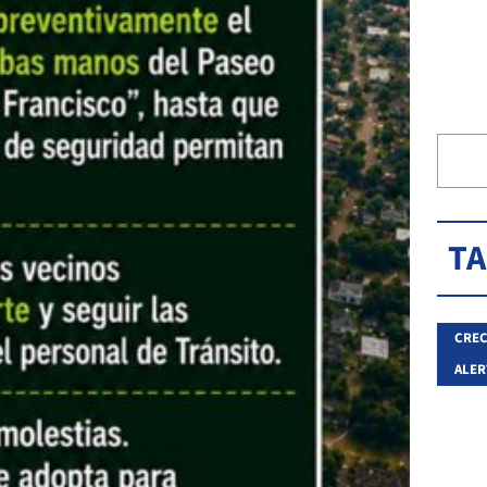
T
CREC
ALER