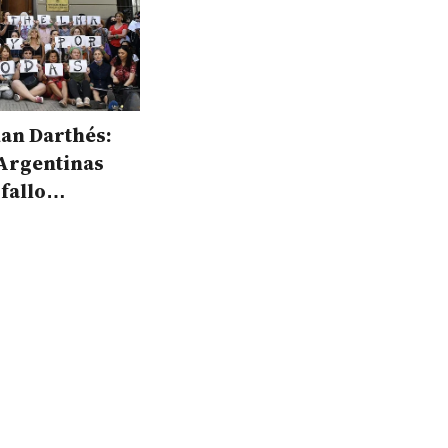
Juan Darthés:
 Argentinas
 fallo
nte"