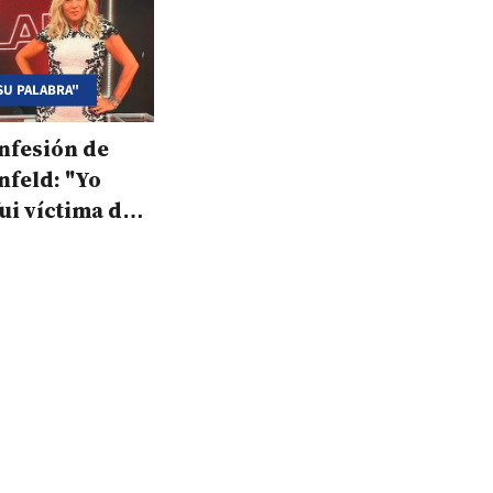
SU PALABRA"
nfesión de
feld: "Yo
ui víctima de
hés"