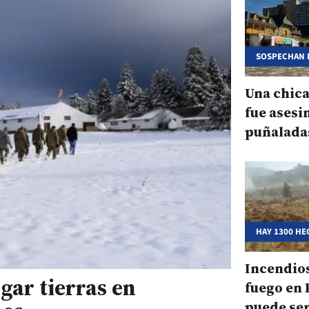
SOSPECHAN 
ADOLESCENT
Una chica
fue asesi
puñalada
HAY 1300 HE
Incendios
gar tierras en
fuego en 
puede se