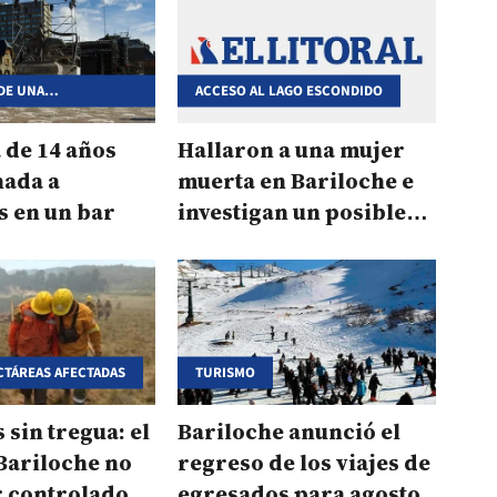
DE UNA
ACCESO AL LAGO ESCONDIDO
E
 de 14 años
Hallaron a una mujer
nada a
muerta en Bariloche e
s en un bar
investigan un posible
femicidio
CTÁREAS AFECTADAS
TURISMO
 sin tregua: el
Bariloche anunció el
Bariloche no
regreso de los viajes de
r controlado
egresados para agosto