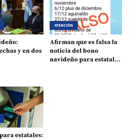
ATENCIÓN
ideño:
Afirman que es falsa la
echas y en dos
noticia del bono
navideño para estatales
correntinos
ara estatales: