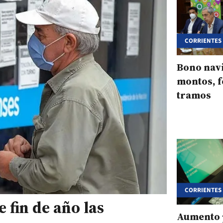
CORRIENTES
Bono nav
montos, f
tramos
CORRIENTES
 fin de año las
Aumento p