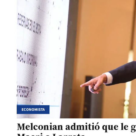
ECONOMISTA
Melconian admitió que le g