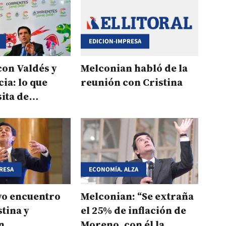
EDICION-IMPRESA
con Valdés y
Melconian habló de la
ia: lo que
reunión con Cristina
sita de
n a Corrientes
RESA
ECONOMÍA. ALZA
vo encuentro
Melconian: “Se extraña
stina y
el 25% de inflación de
n
Moreno, con él la