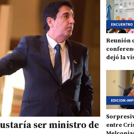
ENCUENTRO
Reunión 
conferenc
dejó la vi
Melconia
EDICION-IMP
Sorpresi
ustaría ser ministro de
entre Cri
Melconia