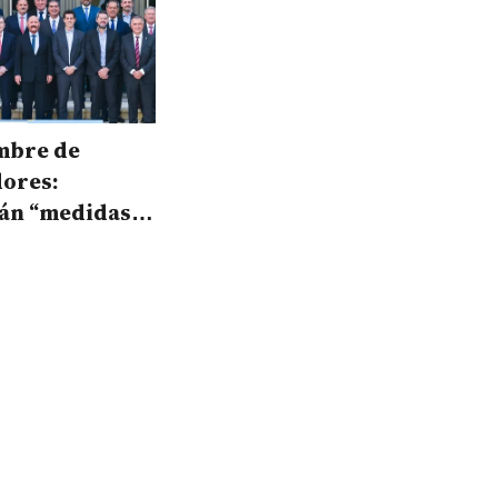
mbre de
ores:
án “medidas
s”