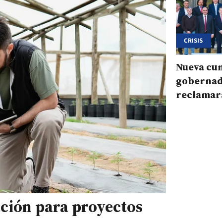
CRISIS
Nueva cu
gobernad
reclamar
concreta
ación para proyectos