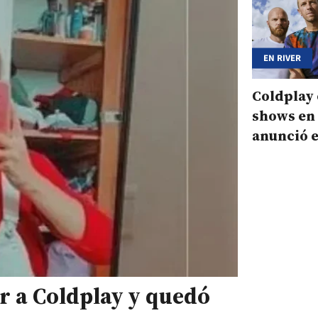
EN RIVER
Coldplay
shows en
anunció 
bajo cost
r a Coldplay y quedó