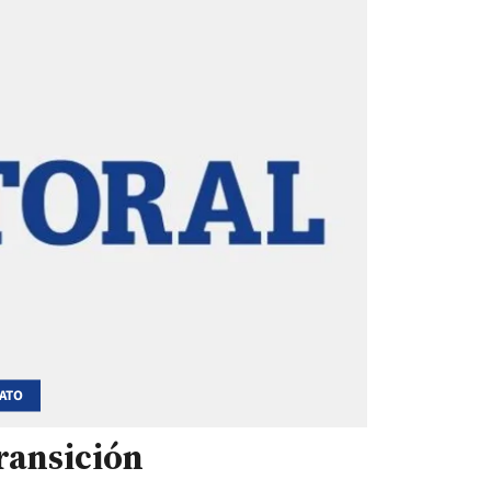
DATO
ransición