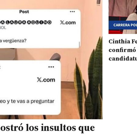
CARRERA POL
Cinthia 
confirmó
candidatu
provinci
stró los insultos que