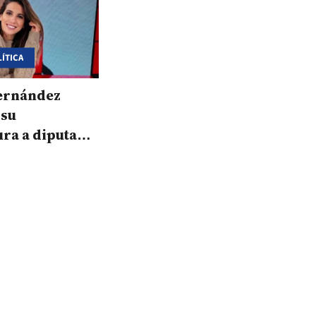
ÍTICA
Fernández
 su
ra a diputada
al