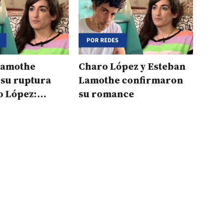
POR REDES
Lamothe
Charo López y Esteban
 su ruptura
Lamothe confirmaron
o López:
su romance
igos..."