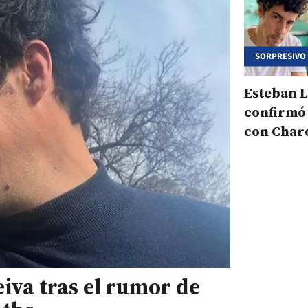
SORPRESIVO
Esteban 
confirmó
con Char
"Somos am
eiva tras el rumor de