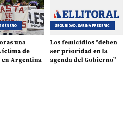
E GÉNERO
SEGURIDAD. SABINA FREDERIC
horas una
Los femicidios “deben
víctima de
ser prioridad en la
 en Argentina
agenda del Gobierno”