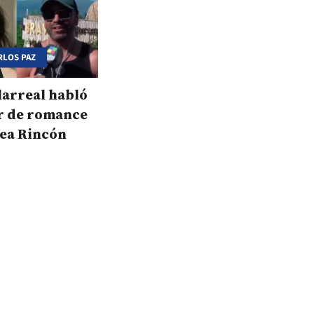
RLOS PAZ
larreal habló
r de romance
ea Rincón