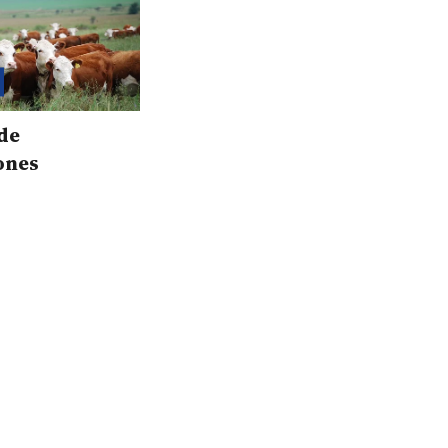
de
ones