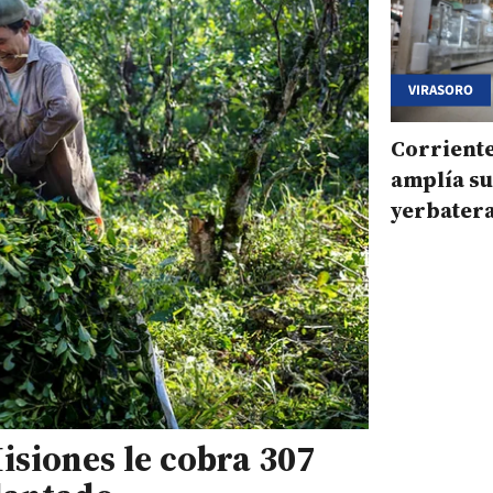
VIRASORO
Corriente
amplía s
yerbater
molino d
millones
siones le cobra 307