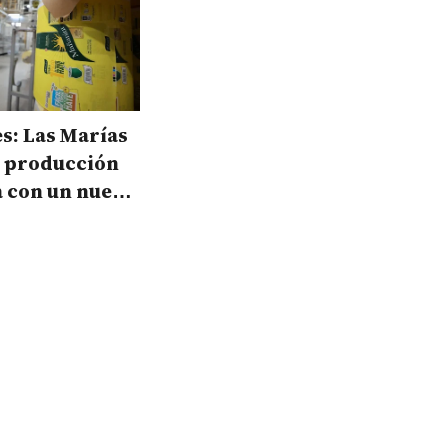
s: Las Marías
u producción
a con un nuevo
e US$7