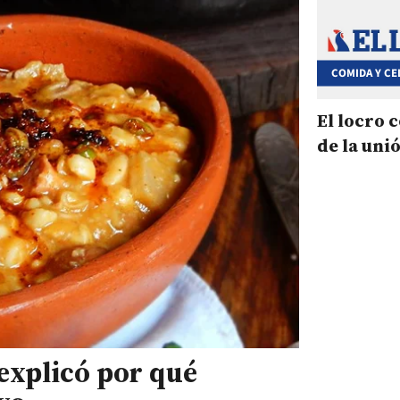
COMIDA Y C
POPULARES
El locro 
de la uni
explicó por qué