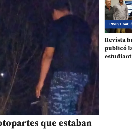
INVESTIGACI
MALEZALES 
Revista b
publicó la
estudiant
intercamb
otopartes que estaban