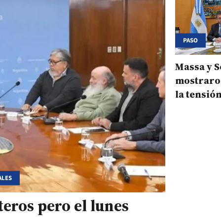
PASO
Massa y S
mostraron
la tensió
de listas
ALES
teros pero el lunes