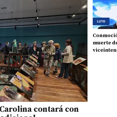
LUTO
Conmoció
muerte d
viceinten
localidad
 Carolina contará con