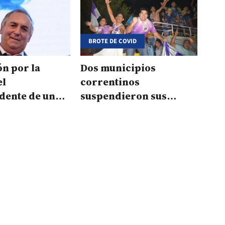
BROTE DE COVID
n por la
Dos municipios
el
correntinos
dente de una
suspendieron sus
 correntina
carnavales