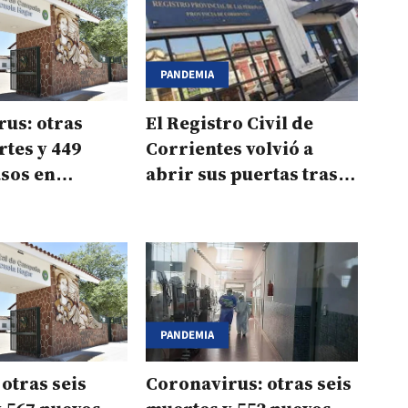
PANDEMIA
us: otras
El Registro Civil de
rtes y 449
Corrientes volvió a
sos en
abrir sus puertas tras
es
detectar 10 casos de
covid
PANDEMIA
 otras seis
Coronavirus: otras seis