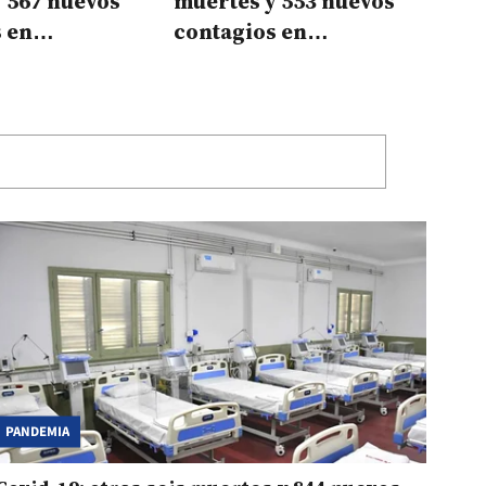
 567 nuevos
muertes y 553 nuevos
 en
contagios en
es
Corrientes
PANDEMIA