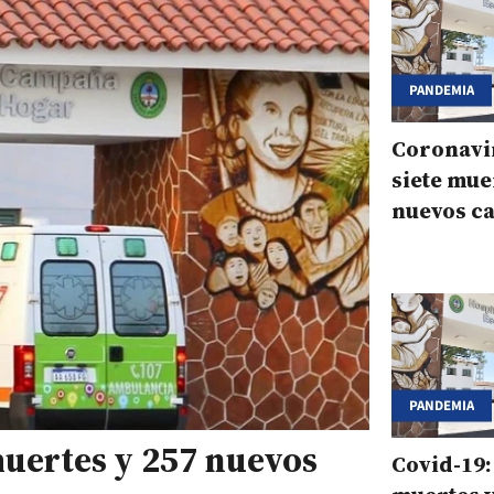
PANDEMIA
Coronavir
siete mue
nuevos ca
Corrient
PANDEMIA
muertes y 257 nuevos
Covid-19: