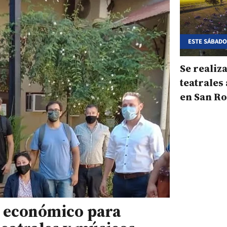
ESTE SÁBAD
Se realiz
teatrales 
en San R
e económico para