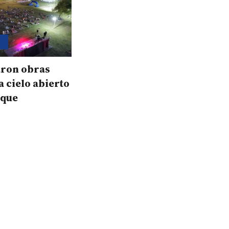
O
aron obras
a cielo abierto
oque