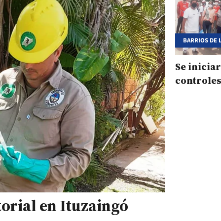
BARRIOS DE 
Se inicia
controle
orial en Ituzaingó