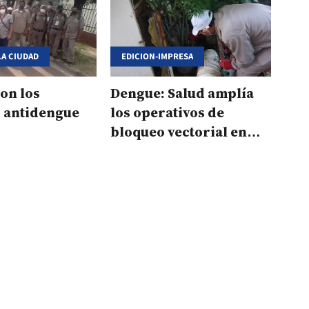
LA CIUDAD
EDICION-IMPRESA
ron los
Dengue: Salud amplía
s antidengue
los operativos de
bloqueo vectorial en
barrios de Capital