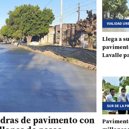
VIALIDAD UR
Llega a s
pavimento
Lavalle p
frentista
SUR DE LA P
dras de pavimento con
Paviment