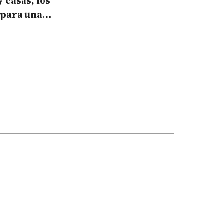
y casas, los
 para una
 de Corrientes