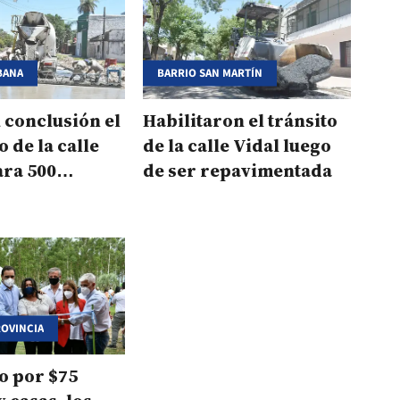
BANA
BARRIO SAN MARTÍN
u conclusión el
Habilitaron el tránsito
 de la calle
de la calle Vidal luego
ara 500
de ser repavimentada
s
ROVINCIA
o por $75