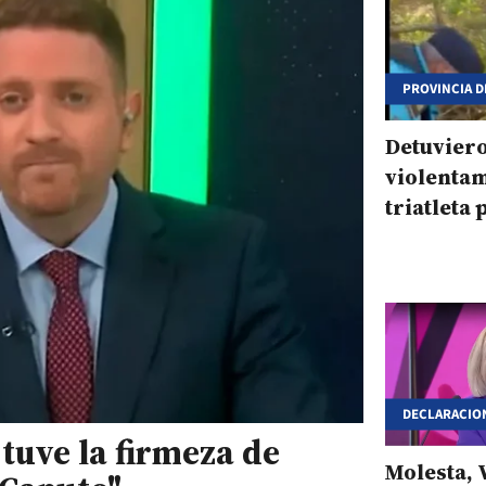
PROVINCIA D
Detuvier
violentam
triatleta
bicicleta 
DECLARACIO
 tuve la firmeza de
Molesta, 