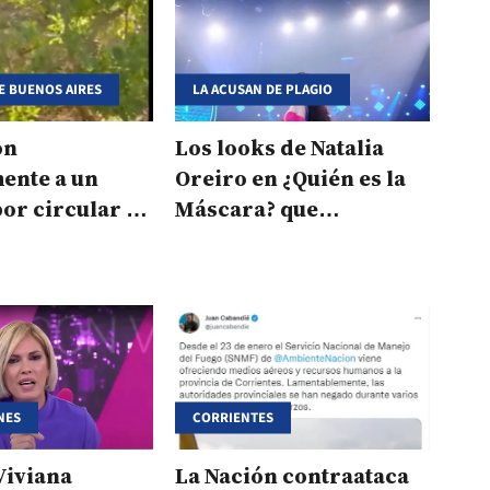
E BUENOS AIRES
LA ACUSAN DE PLAGIO
on
Los looks de Natalia
ente a un
Oreiro en ¿Quién es la
 por circular en
Máscara? que
por la Ruta 11
generaron polémica
NES
CORRIENTES
Viviana
La Nación contraataca