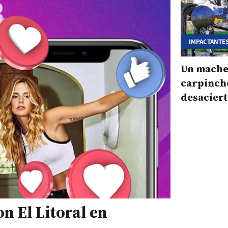
IMPACTANTE
CHATARRA
Un mache
carpinch
desaciert
camino ar
inespera
n El Litoral en