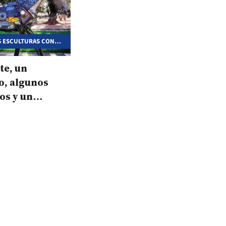
S ESCULTURAS CON
te, un
o, algunos
os y un
tístico
do