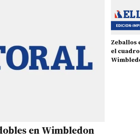
EDICION-IMP
Zeballos e
el cuadro
Wimbled
e dobles en Wimbledon