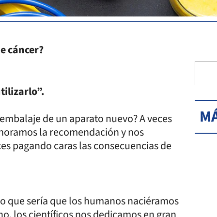
de cáncer?
ilizarlo”.
MÁ
el embalaje de un aparato nuevo? A veces
gnoramos la recomendación y nos
eces pagando caras las consecuencias de
do que sería que los humanos naciéramos
ho, los científicos nos dedicamos en gran