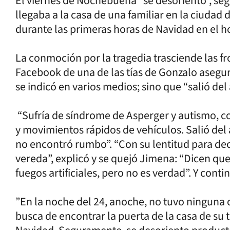
El viernes de Nochebuena “se desorientó”, segú
llegaba a la casa de una familiar en la ciudad
durante las primeras horas de Navidad en el ho
La conmoción por la tragedia trasciende las f
Facebook de una de las tías de Gonzalo asegura
se indicó en varios medios; sino que “salió d
“Sufría de síndrome de Asperger y autismo, co
y movimientos rápidos de vehículos. Salió de
no encontró rumbo”. “Con su lentitud para decid
vereda”, explicó y se quejó Jimena: “Dicen que 
fuegos artificiales, pero no es verdad”. Y conti
”En la noche del 24, anoche, no tuvo ninguna c
busca de encontrar la puerta de la casa de su 