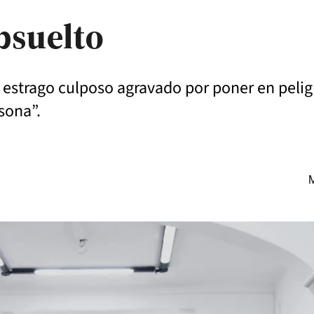
bsuelto
o estrago culposo agravado por poner en peli
rsona”.
M