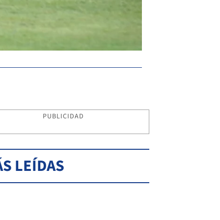
Disputa. Cañete y Bruno
PUBLICIDAD
S LEÍDAS