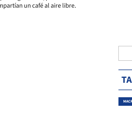
partían un café al aire libre.
T
MACR