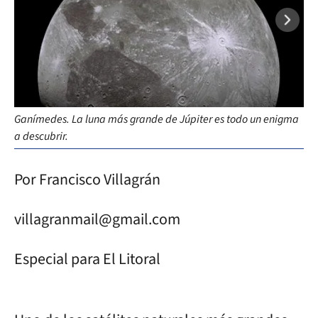
Ganímedes. La luna más grande de Júpiter es todo un enigma
Lib
a descubrir.
Ga
Por Francisco Villagrán
villagranmail@gmail.com
Especial para El Litoral