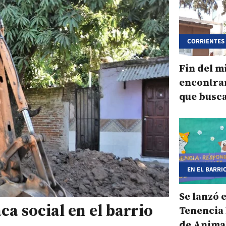
CORRIENTES
Fin del m
encontra
que busc
cinco día
EN EL BARRI
Se lanzó 
ca social en el barrio
Tenencia
de Anima