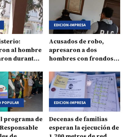
EDICION-IMPRESA
isterio:
Acusados de robo,
ron al hombre
apresaron a dos
aron durante
hombres con frondoso
s
prontuario
O POPULAR
EDICION-IMPRESA
el programa de
Decenas de familias
 Responsable
esperan la ejecución de
les de
1.700 metros de red