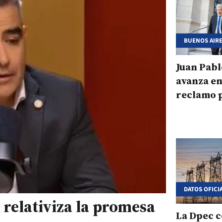
BUENOS AIR
Juan Pabl
avanza en
reclamo p
de Yacyre
Grande
DATOS OFICI
l relativiza la promesa
La Dpec c