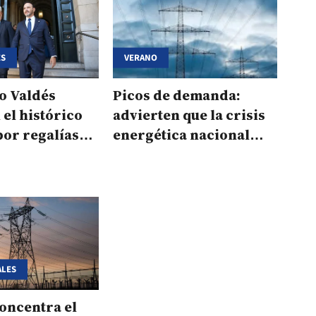
ES
VERANO
o Valdés
Picos de demanda:
 el histórico
advierten que la crisis
or regalías
energética nacional
tá y Salto
podría afectar a
Corrientes
ALES
oncentra el