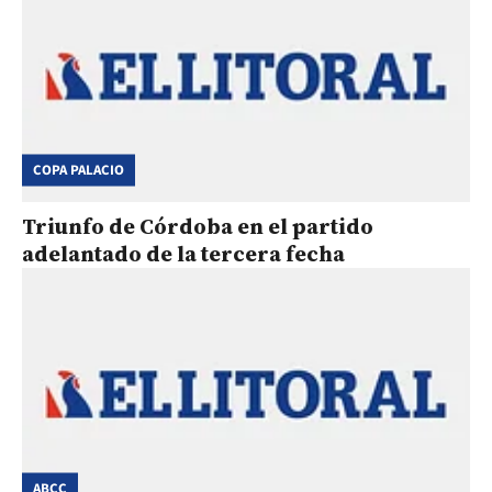
COPA PALACIO
Triunfo de Córdoba en el partido
adelantado de la tercera fecha
ABCC