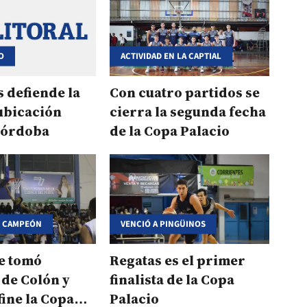
O
ACTIVIDAD EN LA CAPTIAL
 defiende la
Con cuatro partidos se
ubicación
cierra la segunda fecha
 Córdoba
de la Copa Palacio
N CAMPEÓN
VENCIÓ A PINGÜINOS
e tomó
Regatas es el primer
de Colón y
finalista de la Copa
fine la Copa
Palacio