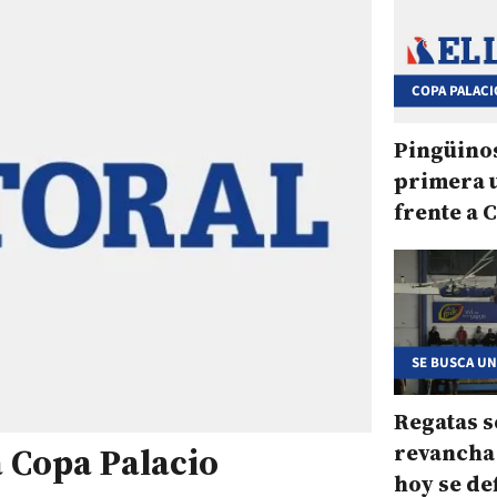
COPA PALACI
Pingüinos
primera 
frente a
SE BUSCA U
Regatas s
revancha 
a Copa Palacio
hoy se de