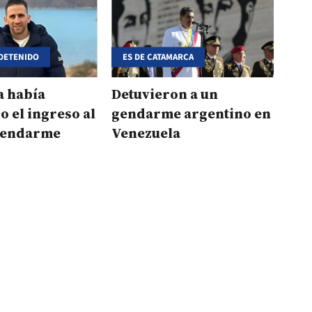
DETENIDO
ES DE CATAMARCA
a había
Detuvieron a un
o el ingreso al
gendarme argentino en
 gendarme
Venezuela