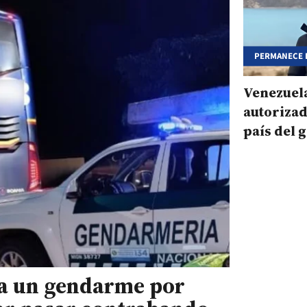
PERMANECE 
Venezuel
autorizad
país del
 a un gendarme por