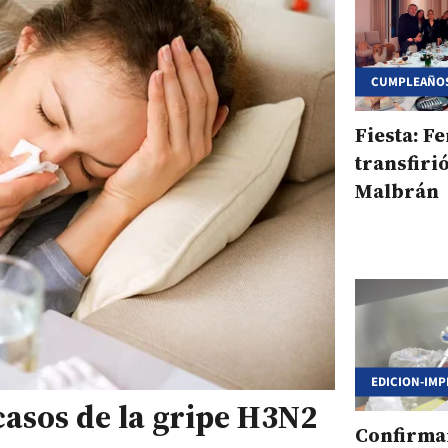
CUMPLEAÑOS
PLENA CUAR
PRESIDENTE 
SOBRESEIMI
Fiesta: F
transfiri
Malbrán
EDICION-IMP
asos de la gripe H3N2
Confirma