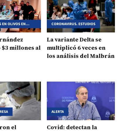
 EN OLIVOS EN
CORONAVIRUS. ESTUDIOS
ENTENA. EL
ESPERA EL
ENTO
ernández
La variante Delta se
ó $3 millones al
multiplicó 6 veces en
los análisis del Malbrán
RESA
ALERTA
ron el
Covid: detectan la