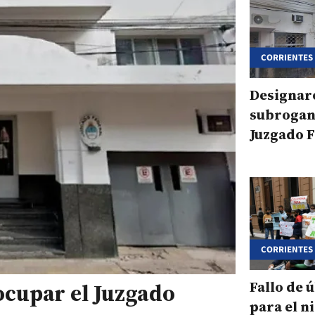
CORRIENTES
Designar
subrogant
Juzgado F
con comp
electoral
CORRIENTES
Fallo de 
 ocupar el Juzgado
para el n