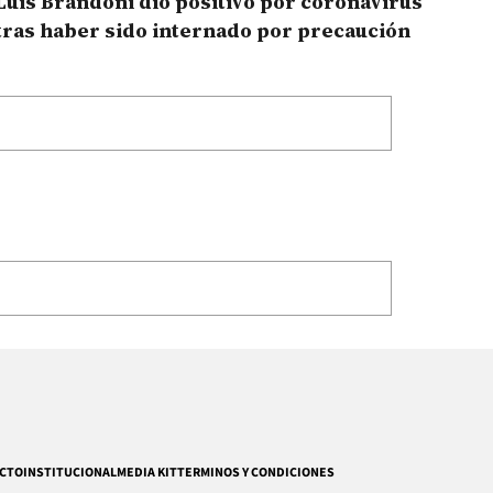
Luis Brandoni dio positivo por coronavirus
tras haber sido internado por precaución
CTO
INSTITUCIONAL
MEDIA KIT
TERMINOS Y CONDICIONES