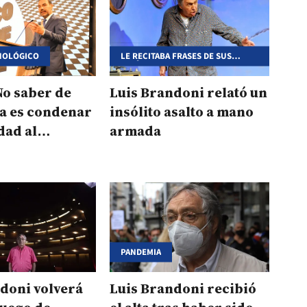
NOLÓGICO
LE RECITABA FRASES DE SUS
PELÍCULAS
No saber de
Luis Brandoni relató un
ía es condenar
insólito asalto a mano
dad al
armada
mo”
PANDEMIA
doni volverá
Luis Brandoni recibió