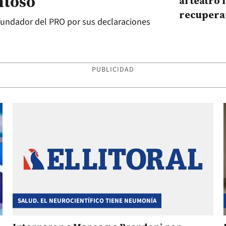
ntoso”
al teatro
recupera
l fundador del PRO por sus declaraciones
coronavi
PUBLICIDAD
SALUD. EL NEUROCIENTÍFICO TIENE NEUMONÍA