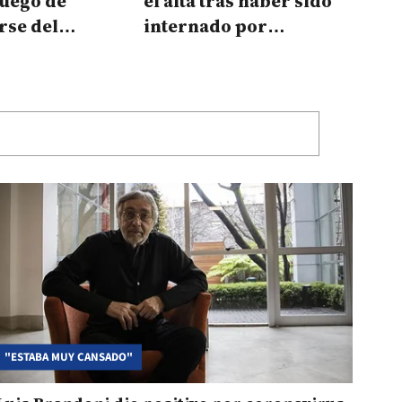
 luego de
el alta tras haber sido
rse del
internado por
rus
coronavirus
"ESTABA MUY CANSADO"