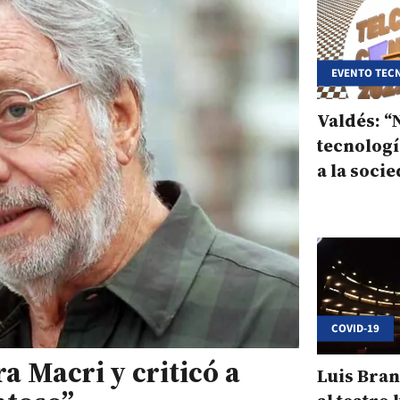
EVENTO TEC
Valdés: “
tecnolog
a la socie
ostracis
COVID-19
a Macri y criticó a
Luis Bran