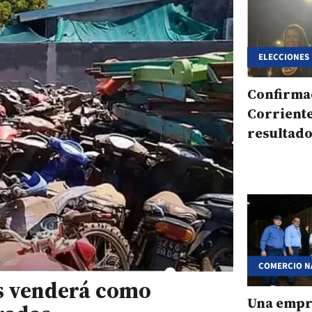
ELECCIONES
Confirma
Corriente
resultado
intenden
Virasoro
COMERCIO N
INTERNACIO
s venderá como
Una empr