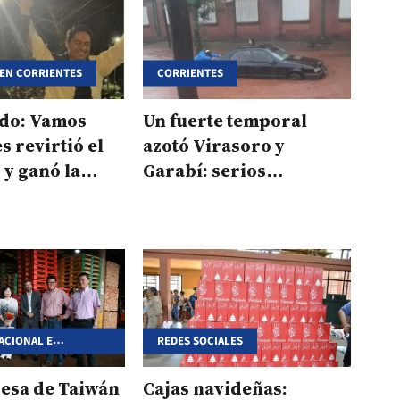
 EN CORRIENTES
CORRIENTES
do: Vamos
Un fuerte temporal
s revirtió el
azotó Virasoro y
 y ganó la
Garabí: serios
cia de
destrozos e
inundaciones
ACIONAL E
REDES SOCIALES
NAL
esa de Taiwán
Cajas navideñas: