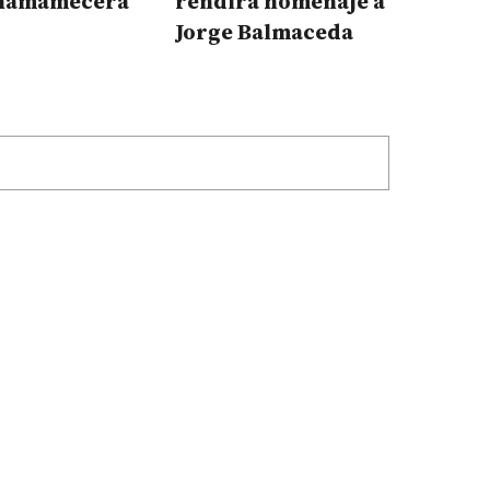
chamamecera
rendirá homenaje a
Jorge Balmaceda