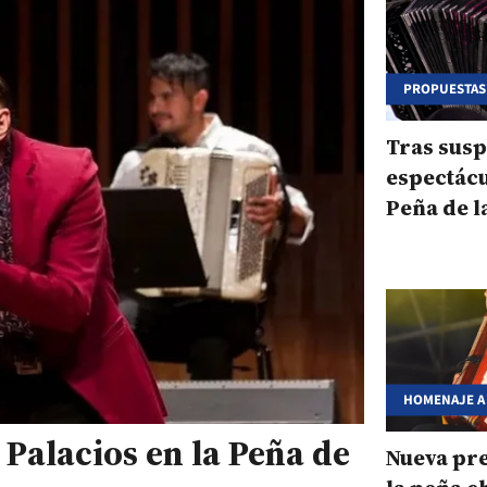
PROPUESTAS
ADAPTADAS A
Tras sus
espectácu
Peña de l
vuelve a l
HOMENAJE A
ALEJANDRO 
Palacios en la Peña de
Nueva pr