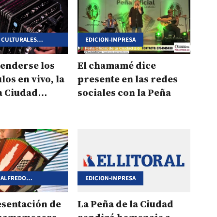
 CULTURALES
EDICION-IMPRESA
 LA PANDEMIA
penderse los
El chamamé dice
los en vivo, la
presente en las redes
a Ciudad
sociales con la Peña
a virtualidad
 ALFREDO
EDICION-IMPRESA
ALMEIDA
esentación de
La Peña de la Ciudad