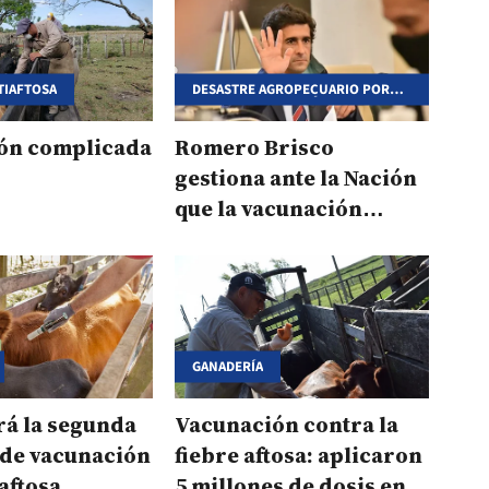
TIAFTOSA
DESASTRE AGROPECUARIO POR
INCENDIOS Y SEQUÍA
ón complicada
Romero Brisco
gestiona ante la Nación
que la vacunación
antiaftosa sea gratuita
GANADERÍA
á la segunda
Vacunación contra la
de vacunación
fiebre aftosa: aplicaron
 aftosa
5 millones de dosis en