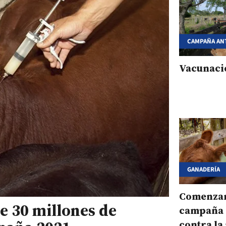
CAMPAÑA AN
Vacunaci
GANADERÍA
Comenzar
e 30 millones de
campaña 
contra la